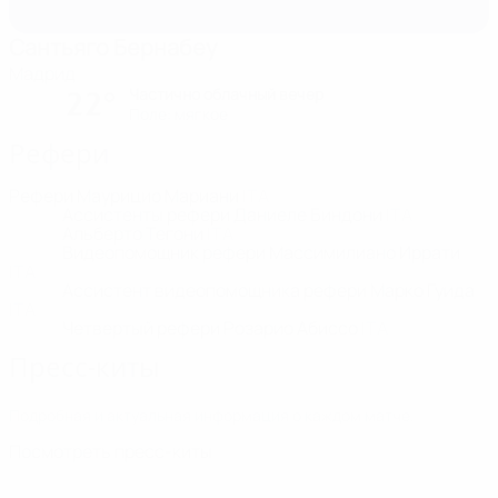
Сантьяго Бернабеу
Мадрид
Частично облачный вечер
22°
Поле: мягкое
Рефери
Рефери
Маурицио Мариани
ITA
Ассистенты рефери
Даниеле Биндони
ITA
Альберто Тегони
ITA
Видеопомощник рефери
Массимилиано Иррати
ITA
Ассистент видеопомощника рефери
Марко Гуида
ITA
Четвертый рефери
Розарио Абиссо
ITA
Пресс-киты
Подробная и актуальная информация о каждом матче.
Посмотреть пресс-киты