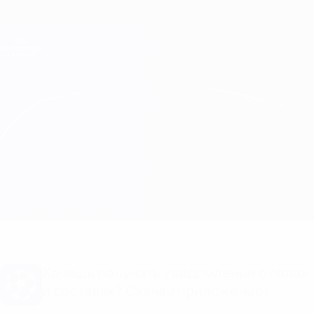
Skip
to
main
Лига чемпионов. Официальное
Скачать
content
Результаты live и Fantasy
Лига чемпионов УЕФА
Реал vs Лейпциг О матче
Обзор
Онлайн
О матче
Хочешь получать уведомления о голах
и составах? Скачай приложение!