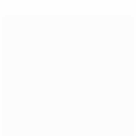
Скачать
Не сейчас