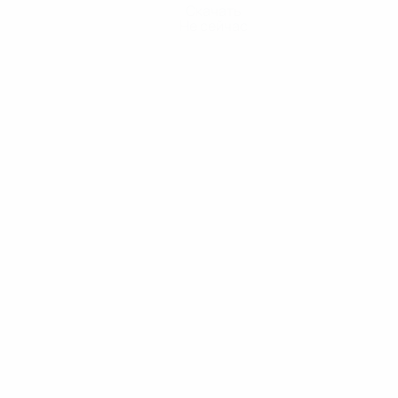
Скачать
Не сейчас