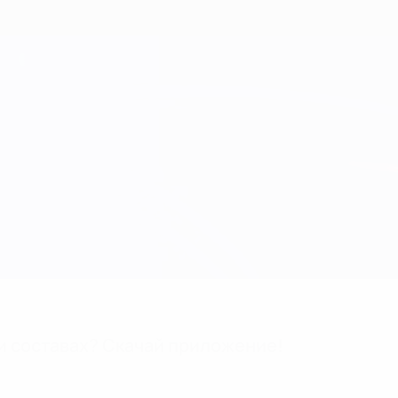
и составах? Скачай приложение!