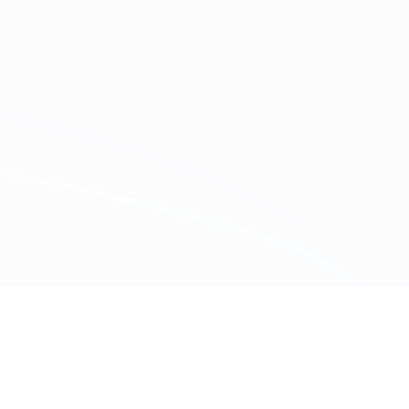
Скачать