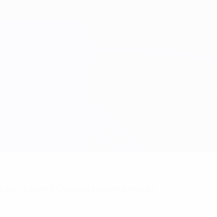
и составах? Скачай приложение!