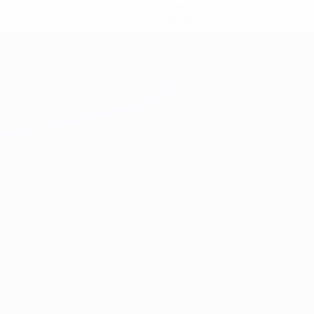
Скачать
Не сейчас