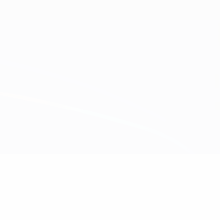
Скачать