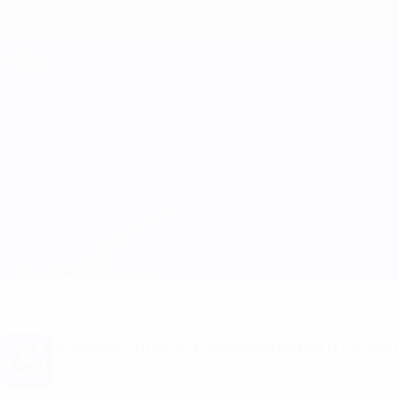
Skip
to
main
Лига чемпионов. Официальное
content
Результаты live и Fantasy
Лига чемпионов УЕФА
Ференцварош vs Клаксвик О матче
Обзор
Онлайн
О матче
Хочешь получать уведомления о голах 