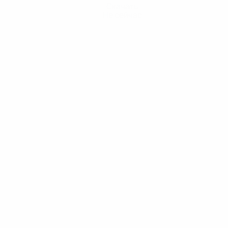
Скачать
Не сейчас