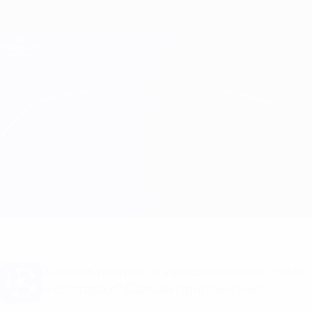
Skip
to
main
Лига чемпионов. Официальное
Скачать
content
Результаты live и Fantasy
Лига чемпионов УЕФА
Бенфика vs Интер
Обзор
Онлайн
О матче
Хочешь получать уведомления о голах
и составах? Скачай приложение!