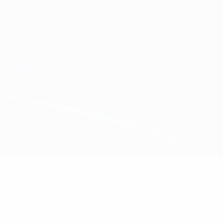
Скачать