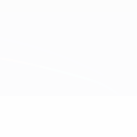
Скачать