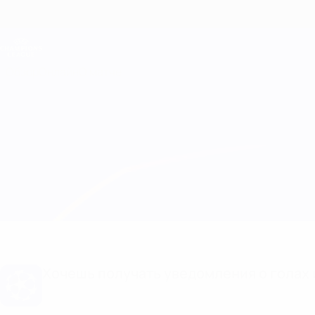
Skip
to
main
Лига чемпионов. Официальное
content
Результаты live и Fantasy
Лига чемпионов УЕФА
Обзор
Онлайн
О матче
Лейпциг vs Реал Составы
Хочешь получать уведомления о голах 