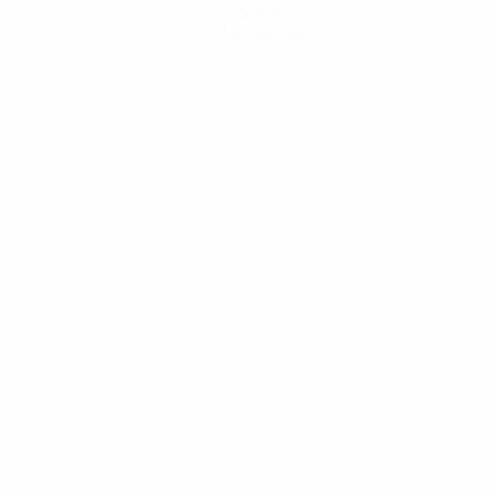
Скачать
Не сейчас