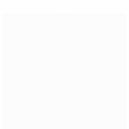
Скачать
Не сейчас