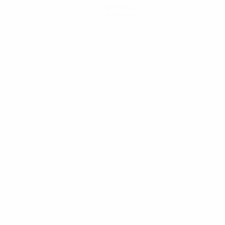
Скачать
Не сейчас