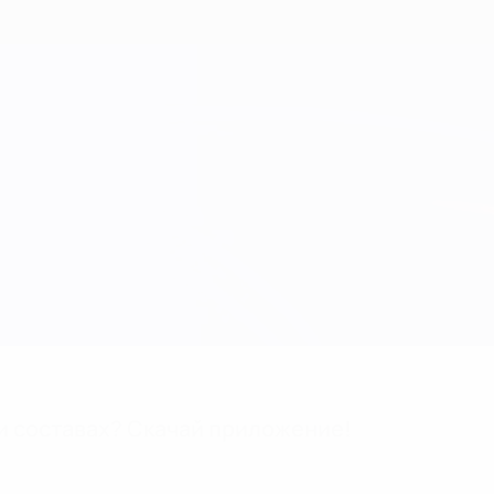
и составах? Скачай приложение!