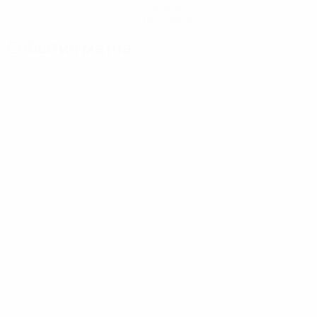
Скачать
Не сейчас
События матча