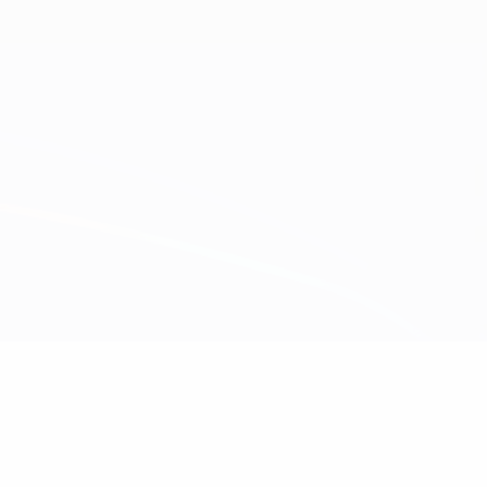
Скачать