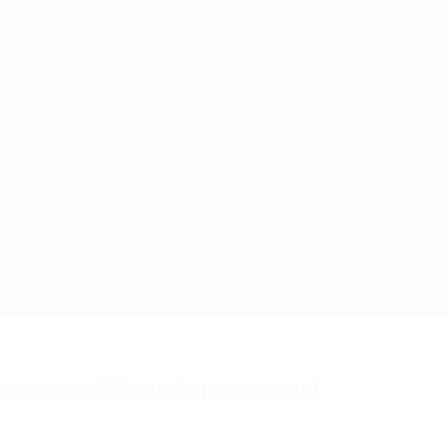
и составах? Скачай приложение!