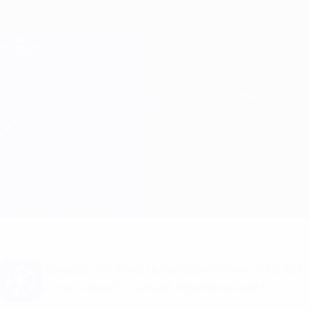
Skip
to
main
Лига чемпионов. Официальное
Скачать
content
Результаты live и Fantasy
Лига чемпионов УЕФА
Шахтер vs Брест
Обзор
Онлайн
О матче
Хочешь получать уведомления о голах
и составах? Скачай приложение!