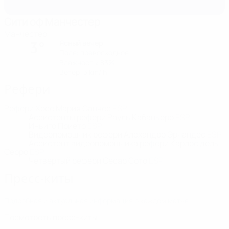
Сити оф Манчестер
Манчестер
Ясный вечер
3°
Поле: превосходное
Влажность: 83%
Ветер: 5 km/ h
Рефери
Рефери
Хосе Мария Санчес
ESP
Ассистенты рефери
Рауль Кабаньеро
ESP
Иньиго Прието
ESP
Видеопомощник рефери
Алехандро Эрнандес
ESP
Ассистент видеопомощника рефери
Карлос дель
Серро
ESP
Четвертый рефери
Сесар Сото
ESP
Пресс-киты
Подробная и актуальная информация о каждом матче.
Посмотреть пресс-киты