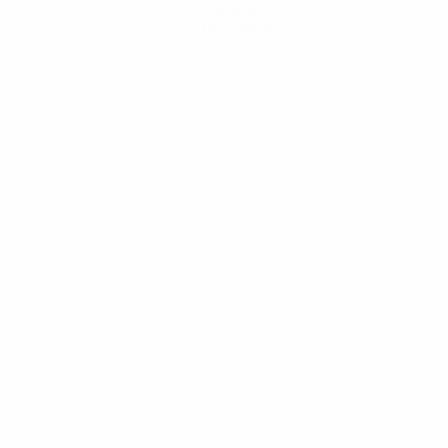
Скачать
Не сейчас