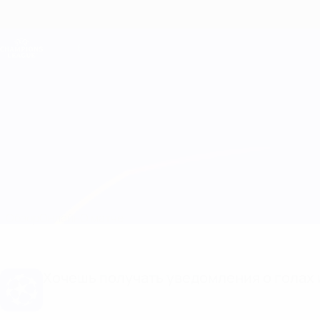
Skip
to
main
Лига чемпионов. Официальное
content
Результаты live и Fantasy
Лига чемпионов УЕФА
Арсенал vs ПСВ
Обзор
Онлайн
О матче
Хочешь получать уведомления о голах 