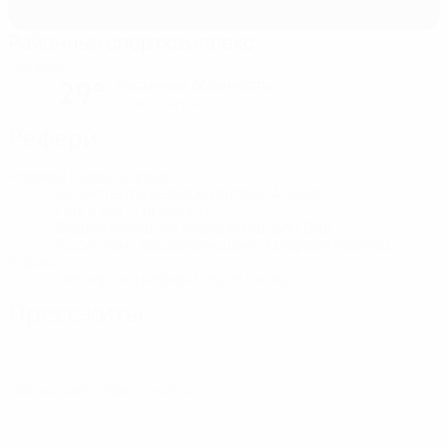
Районный спорткомплекс
Оргеев
Частичная облачность
29°
Поле: мягкое
Рефери
Рефери
Михай Капрай
HUN
Ассистенты рефери
Иштван Альберт
HUN
Герге Виг-Таршоньи
HUN
Видеопомощник рефери
Иштван Вад
HUN
Ассистент видеопомощника рефери
Ференц
Карако
HUN
Четвертый рефери
Герге Богар
HUN
Пресс-киты
Подробная и актуальная информация о каждом матче.
Посмотреть пресс-киты