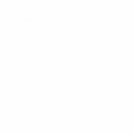
Скачать
Не сейчас
События матча