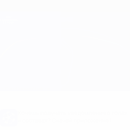
Skip
to
main
Лига чемпионов. Официальное
Скачать
content
Результаты live и Fantasy
Лига чемпионов УЕФА
РФС vs Мальме
Обзор
Онлайн
О матче
Хочешь получать уведомления о голах
и составах? Скачай приложение!