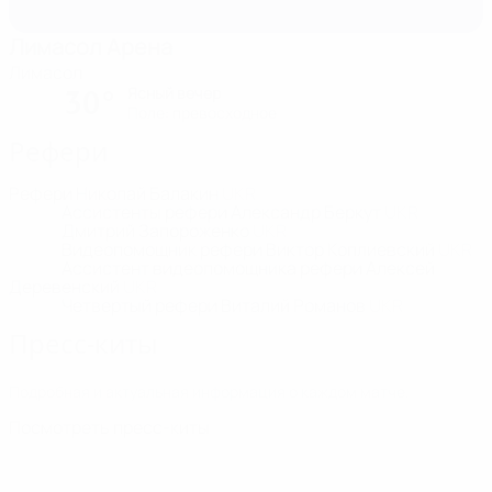
Лимасол Арена
Лимасол
Ясный вечер
30°
Поле: превосходное
Рефери
Рефери
Николай Балакин
UKR
Ассистенты рефери
Александр Беркут
UKR
Дмитрий Запороженко
UKR
Видеопомощник рефери
Виктор Коплиевский
UKR
Ассистент видеопомощника рефери
Алексей
Деревенский
UKR
Четвертый рефери
Виталий Романов
UKR
Пресс-киты
Подробная и актуальная информация о каждом матче.
Посмотреть пресс-киты