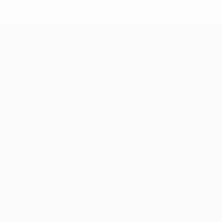
Скачать
Не сейчас