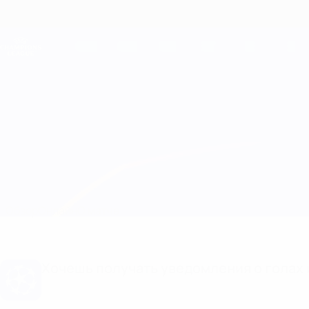
Skip
to
main
Лига чемпионов. Официальное
content
Результаты live и Fantasy
Лига чемпионов УЕФА
Рейнджерс vs Панатинаикос О матче
Обзор
Онлайн
О матче
Хочешь получать уведомления о голах 