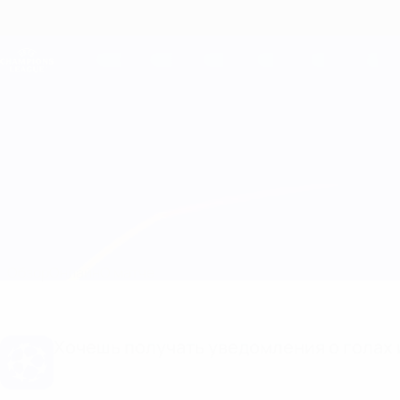
Skip
to
main
Лига чемпионов. Официальное
content
Результаты live и Fantasy
Лига чемпионов УЕФА
Зальцбург vs Бранн
Обзор
Онлайн
О матче
Хочешь получать уведомления о голах 