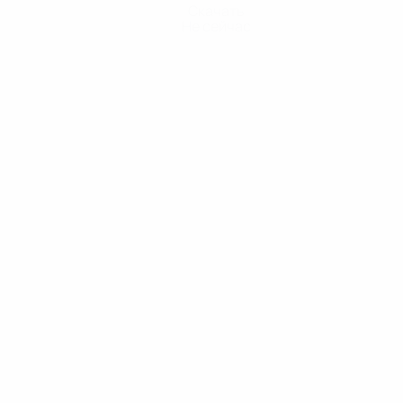
Скачать
Не сейчас