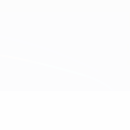
Скачать