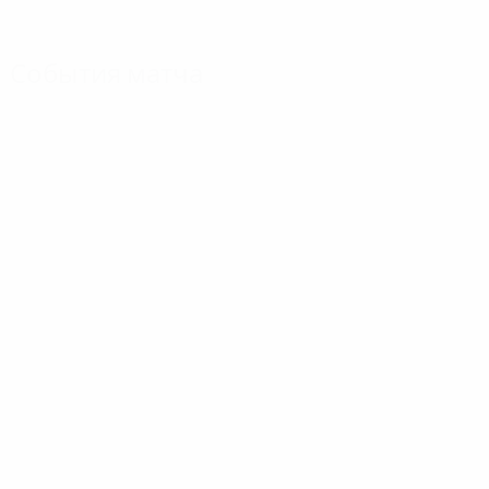
События матча