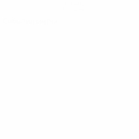
Скачать
Не сейчас
События матча