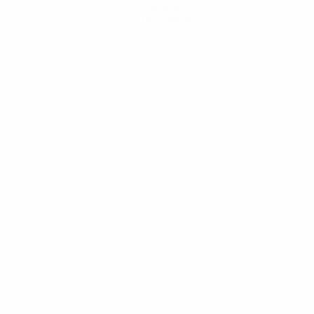
Скачать
Не сейчас