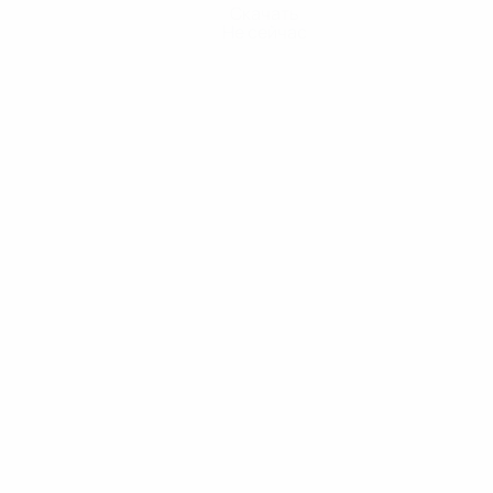
Скачать
Не сейчас