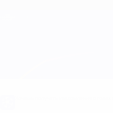
Skip
to
main
Лига чемпионов. Официальное
content
Результаты live и Fantasy
Лига чемпионов УЕФА
Фенербахче vs Бенфика
Обзор
Онлайн
О матче
Хочешь получать уведомления о голах 