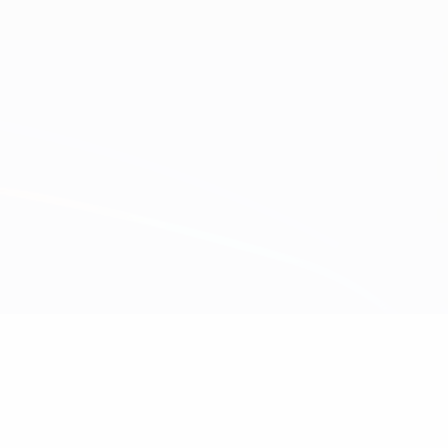
Скачать