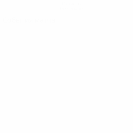
Скачать
Не сейчас
События матча