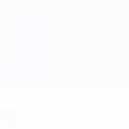
Skip
to
main
Лига чемпионов. Официальное
Скачать
content
Результаты live и Fantasy
Лига чемпионов УЕФА
Атлетик vs Арсенал
Обзор
Онлайн
О матче
Хочешь получать уведомления о голах
и составах? Скачай приложение!