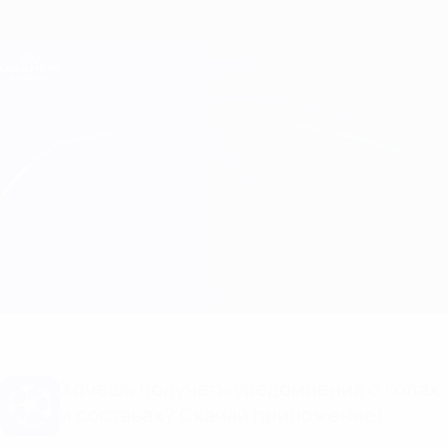
Skip
to
main
Лига чемпионов. Официальное
Скачать
content
Результаты live и Fantasy
Лига чемпионов УЕФА
Байер vs ПСВ
Обзор
Онлайн
О матче
Хочешь получать уведомления о голах
и составах? Скачай приложение!