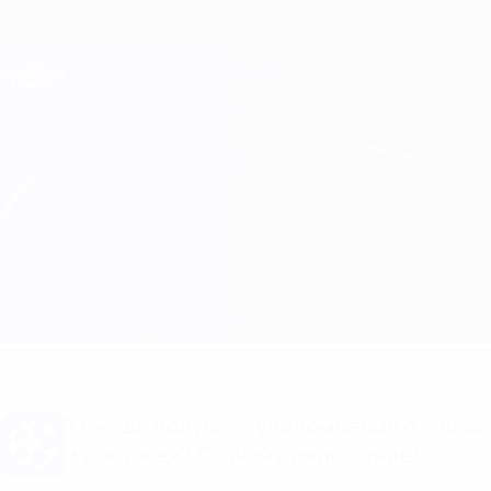
Skip
to
main
Лига чемпионов. Официальное
Скачать
content
Результаты live и Fantasy
Лига чемпионов УЕФА
Реал vs Ювентус Статистика
Обзор
Онлайн
О матче
Хочешь получать уведомления о голах
и составах? Скачай приложение!