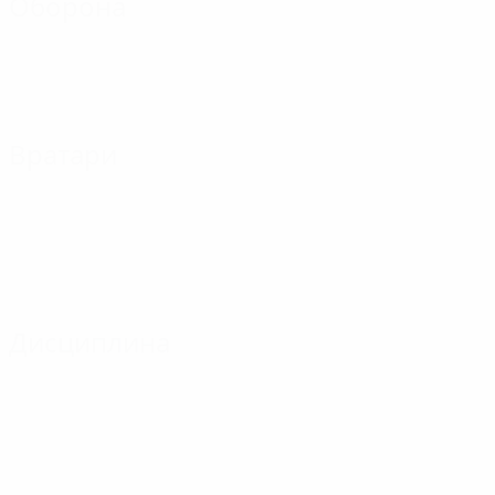
Оборона
Вратари
Дисциплина