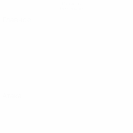
Скачать
Не сейчас
Главное
Атака