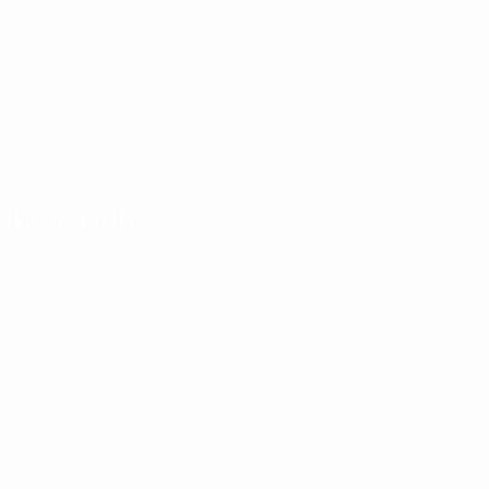
Передачи