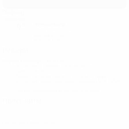
Энфилд
Ливерпуль
Облачный вечер
9°
Поле: превосходное
Влажность: 93%
Ветер: 13 km/ h
Рефери
Рефери
Алехандро Эрнандес
ESP
Ассистенты рефери
Хосе Наранхо
ESP
Диего Санчес
ESP
Видеопомощник рефери
Гильермо Куадра
ESP
Ассистент видеопомощника рефери
Иван Бебек
CRO
Четвертый рефери
Хосе Луис Мунуэра
ESP
Пресс-киты
Подробная и актуальная информация о каждом матче.
Посмотреть пресс-киты