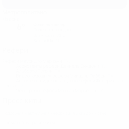
Метрополитано
Мадрид
Облачный вечер
6°
Поле: превосходное
Влажность: 80%
Ветер: 5 km/ h
Рефери
Рефери
Маурицио Мариани
ITA
Ассистенты рефери
Даниеле Биндони
ITA
Альберто Тегони
ITA
Видеопомощник рефери
Микаэль Фаббри
ITA
Ассистент видеопомощника рефери
Федерико ла
Пенна
ITA
Четвертый рефери
Маттео Маркетти
ITA
Пресс-киты
Подробная и актуальная информация о каждом матче.
Посмотреть пресс-киты