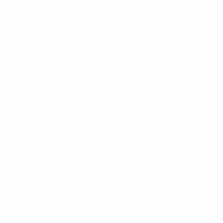
Скачать
Не сейчас
События матча