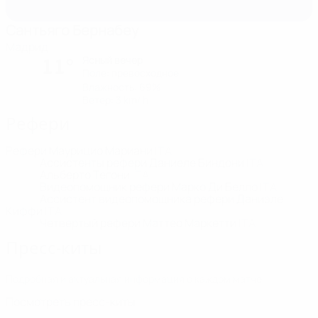
Сантьяго Бернабеу
Мадрид
Ясный вечер
11°
Поле: превосходное
Влажность: 69%
Ветер: 3 km/ h
Рефери
Рефери
Маурицио Мариани
ITA
Ассистенты рефери
Даниеле Биндони
ITA
Альберто Тегони
ITA
Видеопомощник рефери
Марко Ди Белло
ITA
Ассистент видеопомощника рефери
Даниэле
Киффи
ITA
Четвертый рефери
Маттео Маркетти
ITA
Пресс-киты
Подробная и актуальная информация о каждом матче.
Посмотреть пресс-киты