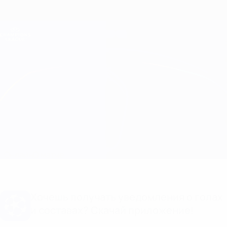
Skip
to
main
Лига чемпионов. Официальное
Скачать
content
Результаты live и Fantasy
Лига чемпионов УЕФА
Сабах vs ТНС
Онлайн
О матче
Хочешь получать уведомления о голах
и составах? Скачай приложение!