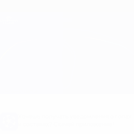
Skip
to
main
Лига чемпионов. Официальное
Скачать
content
Результаты live и Fantasy
Лига чемпионов УЕФА
Тре Фиори vs Ларн
Онлайн
О матче
Хочешь получать уведомления о голах
и составах? Скачай приложение!