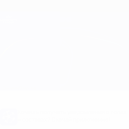
Skip
to
main
Лига чемпионов. Официальное
Скачать
content
Результаты live и Fantasy
Лига чемпионов УЕФА
Шэмрок Роверс vs Флориана
Онлайн
О матче
Хочешь получать уведомления о голах
и составах? Скачай приложение!