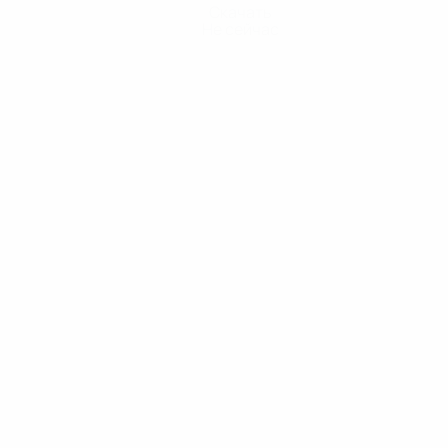
Скачать
Не сейчас