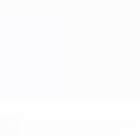
Skip
to
main
Лига чемпионов. Официальное
Скачать
content
Результаты live и Fantasy
Лига чемпионов УЕФА
Милан vs Бавария Составы
Обзор
Онлайн
О матче
Хочешь получать уведомления о голах
и составах? Скачай приложение!