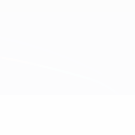
Скачать