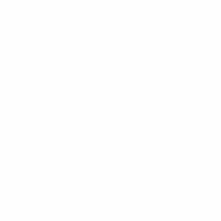
Скачать
Не сейчас