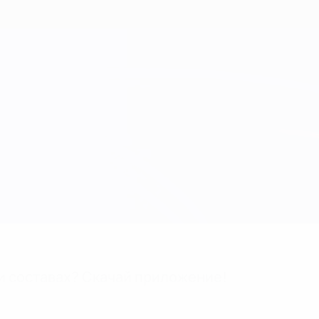
и составах? Скачай приложение!