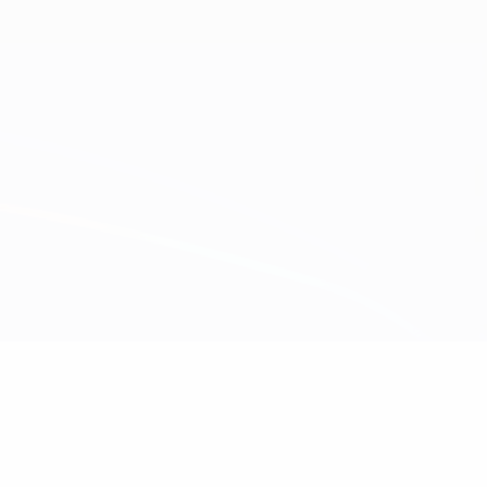
Скачать