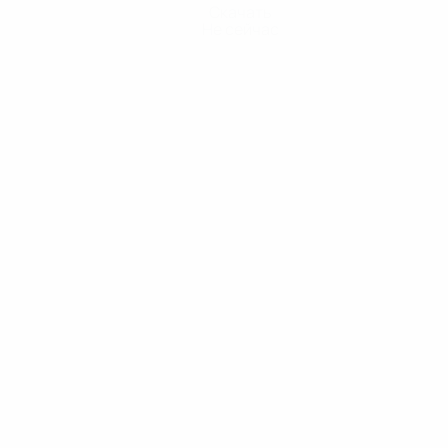
Скачать
Не сейчас