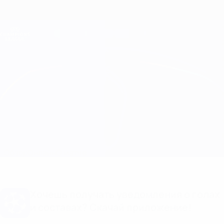
Skip
to
main
Лига чемпионов. Официальное
Скачать
content
Результаты live и Fantasy
Лига чемпионов УЕФА
Ювентус vs Монако
Обзор
Онлайн
О матче
Хочешь получать уведомления о голах
и составах? Скачай приложение!