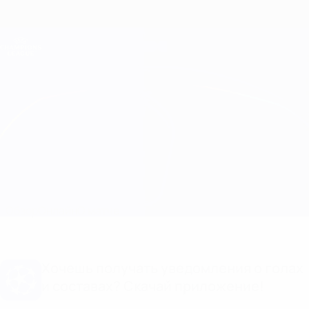
Skip
to
main
Лига чемпионов. Официальное
Скачать
content
Результаты live и Fantasy
Лига чемпионов УЕФА
Реал vs Динамо Киев
Обзор
Онлайн
О матче
Хочешь получать уведомления о голах
и составах? Скачай приложение!