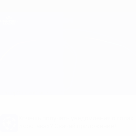
Skip
to
main
Лига чемпионов. Официальное
Скачать
content
Результаты live и Fantasy
Лига чемпионов УЕФА
Динамо Киев vs Реал
Обзор
Онлайн
О матче
Хочешь получать уведомления о голах
и составах? Скачай приложение!