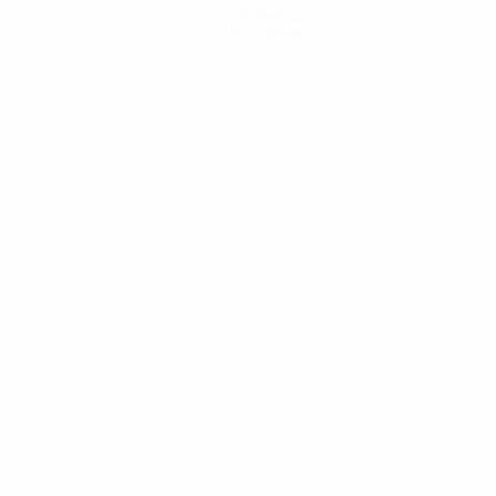
Скачать
Не сейчас