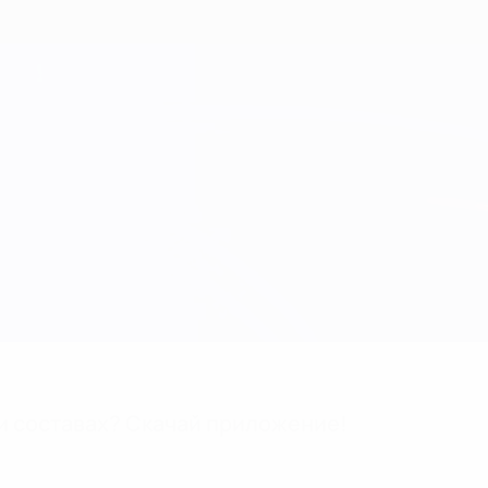
и составах? Скачай приложение!