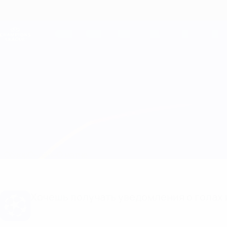
Skip
to
main
Лига чемпионов. Официальное
content
Результаты live и Fantasy
Лига чемпионов УЕФА
Видзев vs Фиорентина О матче
Обзор
Онлайн
О матче
Хочешь получать уведомления о голах 