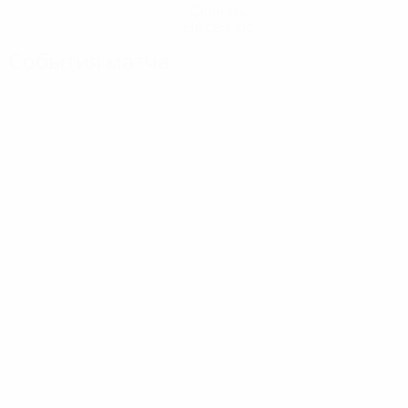
Скачать
Не сейчас
События матча