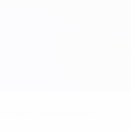
и составах? Скачай приложение!