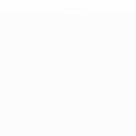
Скачать
Не сейчас