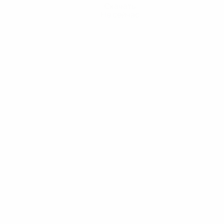
Скачать
Не сейчас