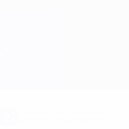
Skip
to
main
Лига чемпионов. Официальное
Скачать
content
Результаты live и Fantasy
Лига чемпионов УЕФА
Цюрих vs Ливерпуль
Обзор
Онлайн
О матче
Хочешь получать уведомления о голах
и составах? Скачай приложение!