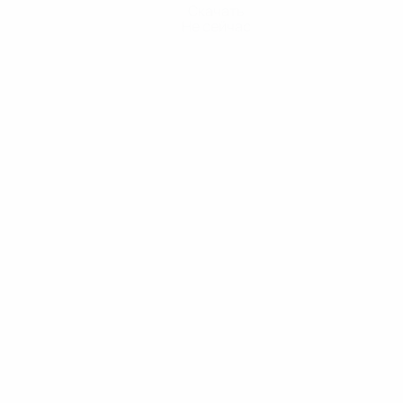
Скачать
Не сейчас