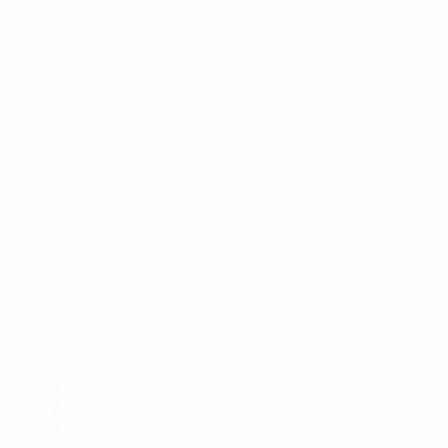
Skip
to
main
Лига чемпионов. Официальное
Скачать
content
Результаты live и Fantasy
Лига чемпионов УЕФА
Ливерпуль vs Цюрих Составы
Обзор
Онлайн
О матче
Хочешь получать уведомления о голах
и составах? Скачай приложение!