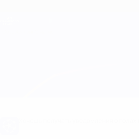
Skip
to
main
Лига чемпионов. Официальное
content
Результаты live и Fantasy
Лига чемпионов УЕФА
Обзор
Онлайн
О матче
Лидс vs Валенсия Составы
Хочешь получать уведомления о голах 