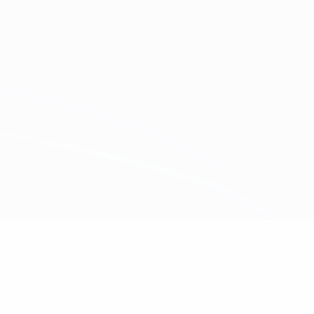
Скачать