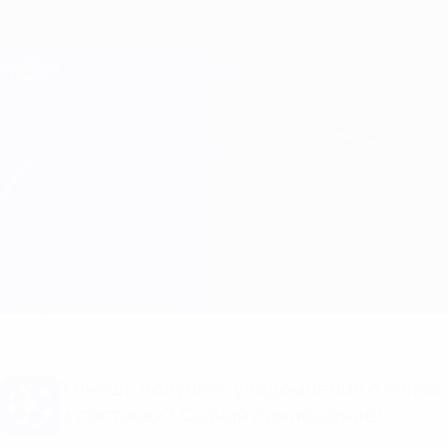
Skip
to
main
Лига чемпионов. Официальное
Скачать
content
Результаты live и Fantasy
Лига чемпионов УЕФА
Милан vs Порту
Обзор
Онлайн
О матче
Хочешь получать уведомления о голах
и составах? Скачай приложение!