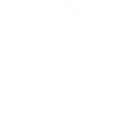
Скачать
Не сейчас